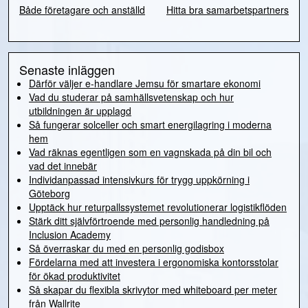
Både företagare och anställd
Hitta bra samarbetspartners
Inläggsnavigering
Senaste inläggen
Därför väljer e-handlare Jemsu för smartare ekonomi
Vad du studerar på samhällsvetenskap och hur
utbildningen är upplagd
Så fungerar solceller och smart energilagring i moderna
hem
Vad räknas egentligen som en vagnskada på din bil och
vad det innebär
Individanpassad intensivkurs för trygg uppkörning i
Göteborg
Upptäck hur returpallssystemet revolutionerar logistikflöden
Stärk ditt självförtroende med personlig handledning på
Inclusion Academy
Så överraskar du med en personlig godisbox
Fördelarna med att investera i ergonomiska kontorsstolar
för ökad produktivitet
Så skapar du flexibla skrivytor med whiteboard per meter
från Wallrite