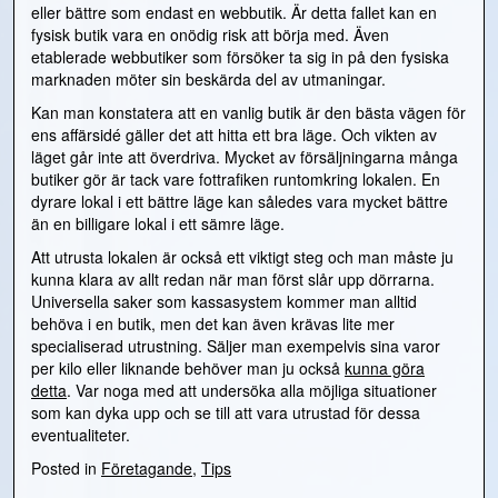
eller bättre som endast en webbutik. Är detta fallet kan en
fysisk butik vara en onödig risk att börja med. Även
etablerade webbutiker som försöker ta sig in på den fysiska
marknaden möter sin beskärda del av utmaningar.
Kan man konstatera att en vanlig butik är den bästa vägen för
ens affärsidé gäller det att hitta ett bra läge. Och vikten av
läget går inte att överdriva. Mycket av försäljningarna många
butiker gör är tack vare fottrafiken runtomkring lokalen. En
dyrare lokal i ett bättre läge kan således vara mycket bättre
än en billigare lokal i ett sämre läge.
Att utrusta lokalen är också ett viktigt steg och man måste ju
kunna klara av allt redan när man först slår upp dörrarna.
Universella saker som kassasystem kommer man alltid
behöva i en butik, men det kan även krävas lite mer
specialiserad utrustning. Säljer man exempelvis sina varor
per kilo eller liknande behöver man ju också
kunna göra
detta
. Var noga med att undersöka alla möjliga situationer
som kan dyka upp och se till att vara utrustad för dessa
eventualiteter.
Posted in
Företagande
,
Tips