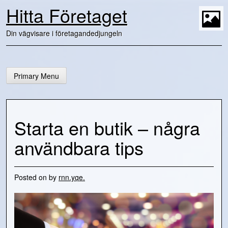
Skip
Hitta Företaget
to
content
t
Din vägvisare i företagandedjungeln
Primary Menu
Starta en butik – några
användbara tips
Posted on
by
rnn.yqe.