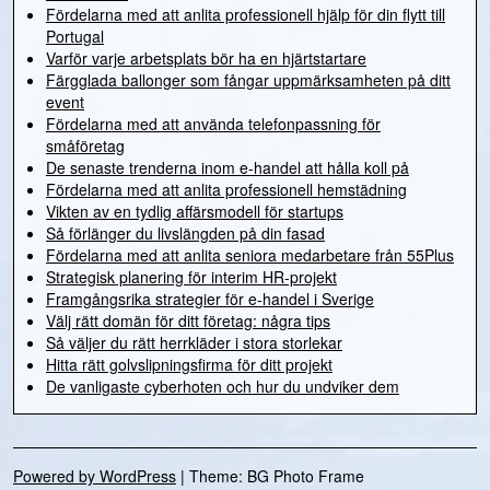
Fördelarna med att anlita professionell hjälp för din flytt till
Portugal
Varför varje arbetsplats bör ha en hjärtstartare
Färgglada ballonger som fångar uppmärksamheten på ditt
event
Fördelarna med att använda telefonpassning för
småföretag
De senaste trenderna inom e-handel att hålla koll på
Fördelarna med att anlita professionell hemstädning
Vikten av en tydlig affärsmodell för startups
Så förlänger du livslängden på din fasad
Fördelarna med att anlita seniora medarbetare från 55Plus
Strategisk planering för interim HR-projekt
Framgångsrika strategier för e-handel i Sverige
Välj rätt domän för ditt företag: några tips
Så väljer du rätt herrkläder i stora storlekar
Hitta rätt golvslipningsfirma för ditt projekt
De vanligaste cyberhoten och hur du undviker dem
Powered by WordPress
|
Theme: BG Photo Frame