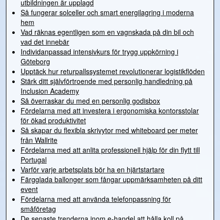
utbildningen är upplagd
Så fungerar solceller och smart energilagring i moderna
hem
Vad räknas egentligen som en vagnskada på din bil och
vad det innebär
Individanpassad intensivkurs för trygg uppkörning i
Göteborg
Upptäck hur returpallssystemet revolutionerar logistikflöden
Stärk ditt självförtroende med personlig handledning på
Inclusion Academy
Så överraskar du med en personlig godisbox
Fördelarna med att investera i ergonomiska kontorsstolar
för ökad produktivitet
Så skapar du flexibla skrivytor med whiteboard per meter
från Wallrite
Fördelarna med att anlita professionell hjälp för din flytt till
Portugal
Varför varje arbetsplats bör ha en hjärtstartare
Färgglada ballonger som fångar uppmärksamheten på ditt
event
Fördelarna med att använda telefonpassning för
småföretag
De senaste trenderna inom e-handel att hålla koll på