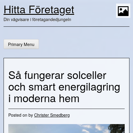
Skip
Hitta Företaget
to
content
t
Din vägvisare i företagandedjungeln
Primary Menu
Så fungerar solceller
och smart energilagring
i moderna hem
Posted on
by
Christer Smedberg