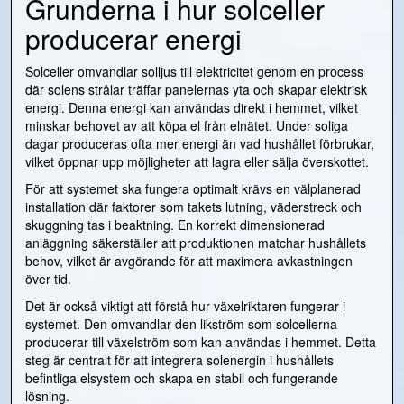
Grunderna i hur solceller
producerar energi
Solceller omvandlar solljus till elektricitet genom en process
där solens strålar träffar panelernas yta och skapar elektrisk
energi. Denna energi kan användas direkt i hemmet, vilket
minskar behovet av att köpa el från elnätet. Under soliga
dagar produceras ofta mer energi än vad hushållet förbrukar,
vilket öppnar upp möjligheter att lagra eller sälja överskottet.
För att systemet ska fungera optimalt krävs en välplanerad
installation där faktorer som takets lutning, väderstreck och
skuggning tas i beaktning. En korrekt dimensionerad
anläggning säkerställer att produktionen matchar hushållets
behov, vilket är avgörande för att maximera avkastningen
över tid.
Det är också viktigt att förstå hur växelriktaren fungerar i
systemet. Den omvandlar den likström som solcellerna
producerar till växelström som kan användas i hemmet. Detta
steg är centralt för att integrera solenergin i hushållets
befintliga elsystem och skapa en stabil och fungerande
lösning.