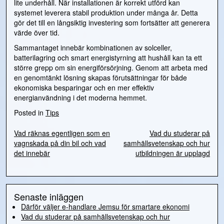
lite underhåll. När installationen är korrekt utförd kan
systemet leverera stabil produktion under många år. Detta
gör det till en långsiktig investering som fortsätter att generera
värde över tid.
Sammantaget innebär kombinationen av solceller,
batterilagring och smart energistyrning att hushåll kan ta ett
större grepp om sin energiförsörjning. Genom att arbeta med
en genomtänkt lösning skapas förutsättningar för både
ekonomiska besparingar och en mer effektiv
energianvändning i det moderna hemmet.
Posted in
Tips
Vad räknas egentligen som en
Vad du studerar på
Inläggsnavigering
vagnskada på din bil och vad
samhällsvetenskap och hur
det innebär
utbildningen är upplagd
Senaste inläggen
Därför väljer e-handlare Jemsu för smartare ekonomi
Vad du studerar på samhällsvetenskap och hur