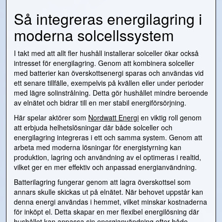
Så integreras energilagring i
moderna solcellssystem
I takt med att allt fler hushåll installerar solceller ökar också
intresset för energilagring. Genom att kombinera solceller
med batterier kan överskottsenergi sparas och användas vid
ett senare tillfälle, exempelvis på kvällen eller under perioder
med lägre solinstrålning. Detta gör hushållet mindre beroende
av elnätet och bidrar till en mer stabil energiförsörjning.
Här spelar aktörer som
Nordwatt Energi
en viktig roll genom
att erbjuda helhetslösningar där både solceller och
energilagring integreras i ett och samma system. Genom att
arbeta med moderna lösningar för energistyrning kan
produktion, lagring och användning av el optimeras i realtid,
vilket ger en mer effektiv och anpassad energianvändning.
Batterilagring fungerar genom att lagra överskottsel som
annars skulle skickas ut på elnätet. När behovet uppstår kan
denna energi användas i hemmet, vilket minskar kostnaderna
för inköpt el. Detta skapar en mer flexibel energilösning där
hushållet kan anpassa sin energianvändning efter både