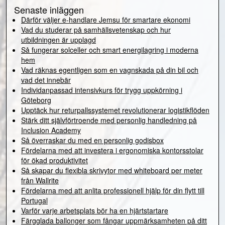
Senaste inläggen
Därför väljer e-handlare Jemsu för smartare ekonomi
Vad du studerar på samhällsvetenskap och hur
utbildningen är upplagd
Så fungerar solceller och smart energilagring i moderna
hem
Vad räknas egentligen som en vagnskada på din bil och
vad det innebär
Individanpassad intensivkurs för trygg uppkörning i
Göteborg
Upptäck hur returpallssystemet revolutionerar logistikflöden
Stärk ditt självförtroende med personlig handledning på
Inclusion Academy
Så överraskar du med en personlig godisbox
Fördelarna med att investera i ergonomiska kontorsstolar
för ökad produktivitet
Så skapar du flexibla skrivytor med whiteboard per meter
från Wallrite
Fördelarna med att anlita professionell hjälp för din flytt till
Portugal
Varför varje arbetsplats bör ha en hjärtstartare
Färgglada ballonger som fångar uppmärksamheten på ditt