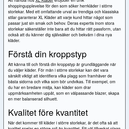
shoppingupplevelse för den som söker herrkläder i större
storlekar. Med ett omfattande urval av trendiga och klassiska
stilar garanterar XL Kläder att varje kund hittar något som
passar just sin smak och behov. Deras expertis inom stora
storlekar säkerställer inte bara att du hittar rätt passform, utan
också att du känner dig självsäker och bekväm i dina nya
kläder.
Förstå din kroppstyp
Att känna till och förstå din kroppstyp är grundläggande när
du väljer kläder. För män i större storlekar kan det vara
särskilt viktigt att identifiera vilka plagg som framhäver de
bästa sidorna och vilka som bör undvikas. Till exempel, om
du har en bredare midja, kan kläder som drar
uppmärksamheten uppåt, som en välpassande blazer, skapa
en mer balanserad silhuett.
Kvalitet före kvantitet
När det kommer till kläder i större storlekar, är det ofta så att
kvalitet spelar en större roll än kvantitet. Ett väl tillverkat plagg