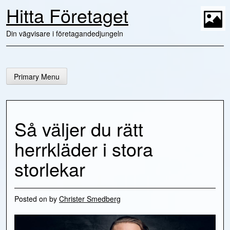
Skip
Hitta Företaget
to
content
t
Din vägvisare i företagandedjungeln
Primary Menu
Så väljer du rätt
herrkläder i stora
storlekar
Posted on
by
Christer Smedberg