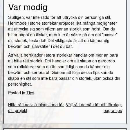
Var modig
Slutligen, var inte rädd för att uttrycka din personliga stil.
Herrmode i större storlekar erbjuder lika många möjligheter
att uttrycka sig som vilken annan storlek som helst. Om du
hittar något du älskar, men inte är säker på om det ”passar”
din storlek, testa det! Det viktigaste är att du känner dig
bekväm och självsäker i det du bär.
Att välja herrkläder i stora storlekar handlar om mer än bara
att hitta rätt storlek. Det handlar om att skapa en garderob
som reflekterar vem du är, samtidigt som du känner dig
bekväm och ser bra ut. Genom att följa dessa tips kan du
skapa en stil som inte bara passar din storlek, utan också din
personlighet.
Posted in
Tips
Hitta rätt golvslipningsfirma för
Välj rätt domän för ditt företag:
Inläggsnavigering
ditt projekt
några tips