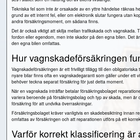
Tekniska fel som inte är orsakade av en yttre händelse räknas 
grund av ett internt fel, eller om elektronik slutar fungera utan kop
andra försäkringsmoment, om sådana finns.
Det är också viktigt att skilja mellan trafikskada och vagnskada
fordon eller egendom, men inte skador på den egna bilen. Det ä
den egna bilen omfattas.
Hur vagnskadeförsäkringen fu
Vagnskadeförsäkringen är ett frivilligt tillägg till den obligatoriska
nyare bilar finns ofta en vagnskadegaranti som gäller under ett vis
behöver teckna separat försäkring för just detta moment.
När en vagnskada inträffar betalar försäkringsbolaget reparationen
variera beroende på försäkringsbolag och typ av skada, men är ofta 
försäkring för att undvika överraskningar.
Försäkringsbolaget kräver vanligtvis en skadebesiktning innan repa
omfattas av försäkringen och att reparationen utförs på ett korrek
Varför korrekt klassificering ä