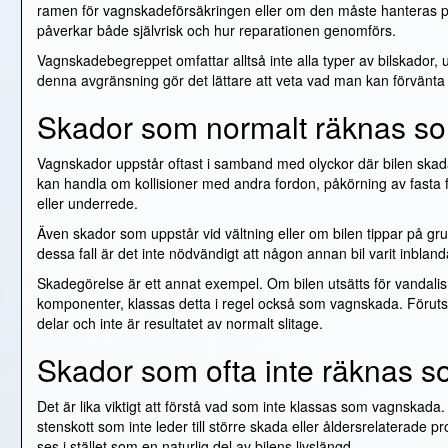
ramen för vagnskadeförsäkringen eller om den måste hanteras p
påverkar både självrisk och hur reparationen genomförs.
Vagnskadebegreppet omfattar alltså inte alla typer av bilskador, u
denna avgränsning gör det lättare att veta vad man kan förvänta
Skador som normalt räknas s
Vagnskador uppstår oftast i samband med olyckor där bilen skadas
kan handla om kollisioner med andra fordon, påkörning av fasta f
eller underrede.
Även skador som uppstår vid vältning eller om bilen tippar på g
dessa fall är det inte nödvändigt att någon annan bil varit inbla
Skadegörelse är ett annat exempel. Om bilen utsätts för vandalis
komponenter, klassas detta i regel också som vagnskada. Förutsät
delar och inte är resultatet av normalt slitage.
Skador som ofta inte räknas 
Det är lika viktigt att förstå vad som inte klassas som vagnskad
stenskott som inte leder till större skada eller åldersrelaterade
ses i stället som en naturlig del av bilens livslängd.