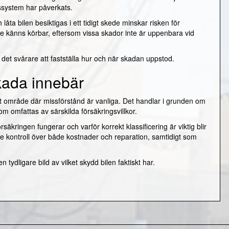
ssystem har påverkats.
a bilen besiktigas i ett tidigt skede minskar risken för
nde känns körbar, eftersom vissa skador inte är uppenbara vid
a det svårare att fastställa hur och när skadan uppstod.
kada innebär
tt område där missförstånd är vanliga. Det handlar i grunden om
 omfattas av särskilda försäkringsvillkor.
kringen fungerar och varför korrekt klassificering är viktig blir
tre kontroll över både kostnader och reparation, samtidigt som
ydligare bild av vilket skydd bilen faktiskt har.