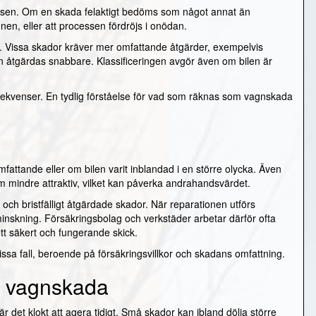
cessen. Om en skada felaktigt bedöms som något annat än
onen, eller att processen fördröjs i onödan.
. Vissa skador kräver mer omfattande åtgärder, exempelvis
an åtgärdas snabbare. Klassificeringen avgör även om bilen är
ekvenser. En tydlig förståelse för vad som räknas som vagnskada
attande eller om bilen varit inblandad i en större olycka. Även
om mindre attraktiv, vilket kan påverka andrahandsvärdet.
r och bristfälligt åtgärdade skador. När reparationen utförs
nskning. Försäkringsbolag och verkstäder arbetar därför ofta
ll ett säkert och fungerande skick.
issa fall, beroende på försäkringsvillkor och skadans omfattning.
t vagnskada
det klokt att agera tidigt. Små skador kan ibland dölja större