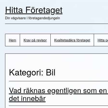
Skip
Hitta Företaget
to
content
Din vägvisare i företagandedjungeln
Hem
Krav på revisor
Kvalitetssäkra företaget
Hitta 
Kategori: Bil
Vad räknas egentligen som en 
det innebär