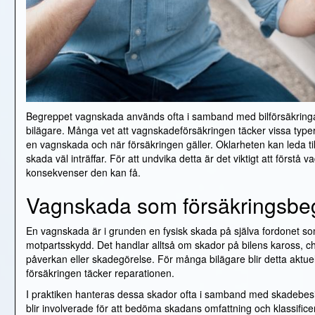
Begreppet vagnskada används ofta i samband med bilförsäkringar
bilägare. Många vet att vagnskadeförsäkringen täcker vissa type
en vagnskada och när försäkringen gäller. Oklarheten kan leda t
skada väl inträffar. För att undvika detta är det viktigt att förs
konsekvenser den kan få.
Vagnskada som försäkringsbeg
En vagnskada är i grunden en fysisk skada på själva fordonet som i
motpartsskydd. Det handlar alltså om skador på bilens kaross, cha
påverkan eller skadegörelse. För många bilägare blir detta aktue
försäkringen täcker reparationen.
I praktiken hanteras dessa skador ofta i samband med skadebesi
blir involverade för att bedöma skadans omfattning och klassific