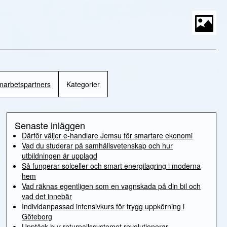
S
t
P
M
amarbetspartners
Kategorier
Senaste inläggen
Därför väljer e-handlare Jemsu för smartare ekonomi
Vad du studerar på samhällsvetenskap och hur
utbildningen är upplagd
Så fungerar solceller och smart energilagring i moderna
hem
Vad räknas egentligen som en vagnskada på din bil och
vad det innebär
Individanpassad intensivkurs för trygg uppkörning i
Göteborg
Upptäck hur returpallssystemet revolutionerar