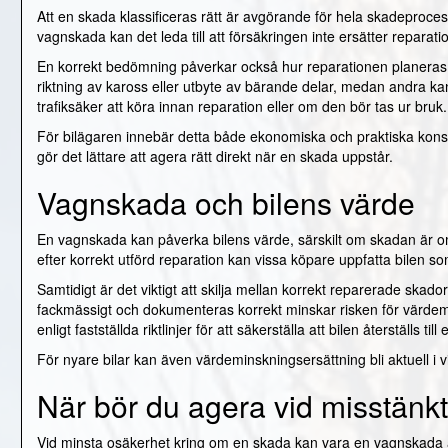
Att en skada klassificeras rätt är avgörande för hela skadepro
vagnskada kan det leda till att försäkringen inte ersätter reparati
En korrekt bedömning påverkar också hur reparationen planeras
riktning av kaross eller utbyte av bärande delar, medan andra k
trafiksäker att köra innan reparation eller om den bör tas ur bruk.
För bilägaren innebär detta både ekonomiska och praktiska kons
gör det lättare att agera rätt direkt när en skada uppstår.
Vagnskada och bilens värde
En vagnskada kan påverka bilens värde, särskilt om skadan är omf
efter korrekt utförd reparation kan vissa köpare uppfatta bilen s
Samtidigt är det viktigt att skilja mellan korrekt reparerade skado
fackmässigt och dokumenteras korrekt minskar risken för värdemi
enligt fastställda riktlinjer för att säkerställa att bilen återställs ti
För nyare bilar kan även värdeminskningsersättning bli aktuell i v
När bör du agera vid misstänk
Vid minsta osäkerhet kring om en skada kan vara en vagnskada är 