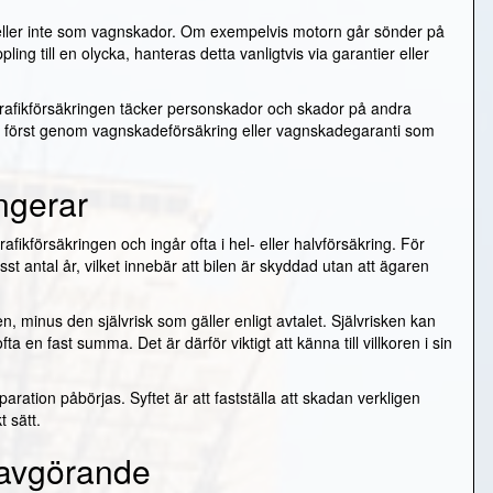
heller inte som vagnskador. Om exempelvis motorn går sönder på
pling till en olycka, hanteras detta vanligtvis via garantier eller
. Trafikförsäkringen täcker personskador och skador på andra
r först genom vagnskadeförsäkring eller vagnskadegaranti som
ngerar
 trafikförsäkringen och ingår ofta i hel- eller halvförsäkring. För
st antal år, vilket innebär att bilen är skyddad utan att ägaren
, minus den självrisk som gäller enligt avtalet. Självrisken kan
en fast summa. Det är därför viktigt att känna till villkoren i sin
ration påbörjas. Syftet är att fastställa att skadan verkligen
t sätt.
r avgörande