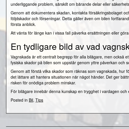
underliggande problem, särskilt om bärande delar eller säkerhet
Genom att dokumentera skadan, kontakta försäkringsbolaget och låt
följdskador och förseningar. Detta gäller även om bilen fortfara
första anblick.
Att vänta för länge kan i vissa fall påverka ersättningen eller gör
En tydligare bild av vad vagns
Vagnskada är ett centralt begrepp för alla bilägare, men också e
fysiska skador på bilen som uppstår genom yttre påverkan och som
Genom att förstå vilka skador som räknas som vagnskada, hur försä
det lättare att hantera situationen när något händer. Det ger bät
risken för onödiga problem minskar.
För bilägare innebär denna kunskap en trygghet i vardagen och en t
Posted in
Bil
,
Tips