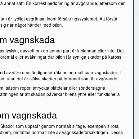
å annat sätt. En korrekt bedömning är avgörande, eftersom den
tan är tydligt avgränsat inom försäkringssystemet. Att förstå
 sig när något händer med bilen.
om vagnskada
 fysiskt, oavsett om en annan part är inblandad eller inte. Det
öremål eller avåkningar där bilen får synliga skador på kaross
rund av yttre omständigheter räknas normalt som vagnskador. I
ndad, utan det är själva skadan på fordonet som är avgörande.
m, såsom repor, intryckta plåtdelar eller sönderslagna
tningen är att skadan påverkar bilens yttre eller funktionella
som vagnskada
a. Skador som uppstår genom normalt slitage, exempelvis rost,
 problem, omfattas normalt inte av vagnskadeförsäkringen. Dessa