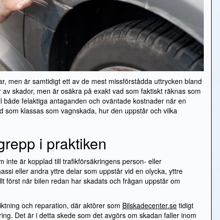
, men är samtidigt ett av de mest missförstådda uttrycken bland
r av skador, men är osäkra på exakt vad som faktiskt räknas som
ill både felaktiga antaganden och oväntade kostnader när en
tå vad som klassas som vagnskada, hur den uppstår och vilka
repp i praktiken
nte är kopplad till trafikförsäkringens person- eller
ssi eller andra yttre delar som uppstår vid en olycka, yttre
llt först när bilen redan har skadats och frågan uppstår om
ktning och reparation, där aktörer som
Bilskadecenter.se
tidigt
ering. Det är i detta skede som det avgörs om skadan faller inom